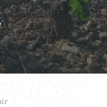
e
air