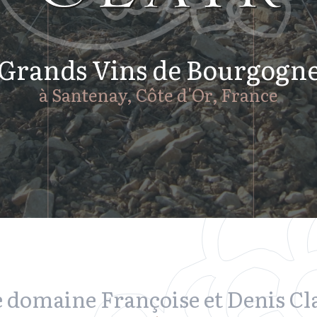
Grands Vins de Bourgogn
à Santenay, Côte d'Or, France
 domaine Françoise et Denis Cl